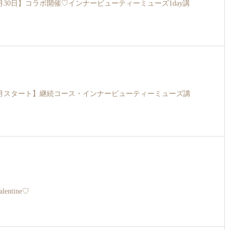
年7月30日】コラボ開催♡インナービューティーミューズ1day講
年4月スタート】継続コース・インナービューティーミューズ講
alentine♡